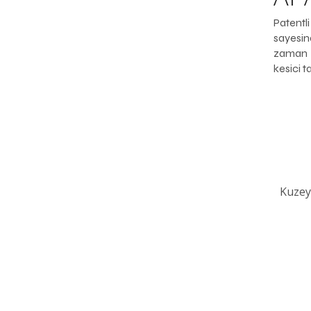
Patent
sayesin
zaman 
kesici t
Kuzey