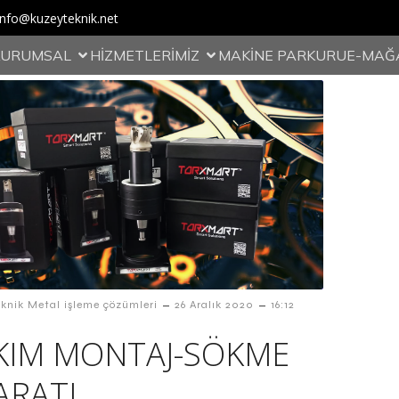
info@kuzeyteknik.net
KURUMSAL
HİZMETLERİMİZ
MAKİNE PARKURU
E-MAĞ
–
–
knik Metal işleme çözümleri
26 Aralık 2020
16:12
KIM MONTAJ-SÖKME
ARATI