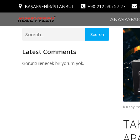
BAŞAKŞEHİR/İSTANBUL
+90 212 535 57 27
ANASAYFA
Search
Latest Comments
Görüntülenecek bir yorum yok.
Kuzey te
TA
AP