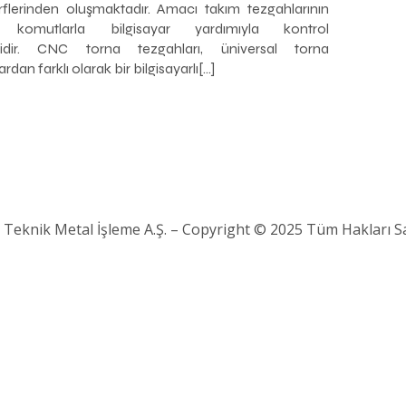
flerinden oluşmaktadır. Amacı takım tezgahlarının
l komutlarla bilgisayar yardımıyla kontrol
sidir. CNC torna tezgahları, üniversal torna
rdan farklı olarak bir bilgisayarlı[…]
 Teknik Metal İşleme A.Ş. – Copyright © 2025 Tüm Hakları Sak