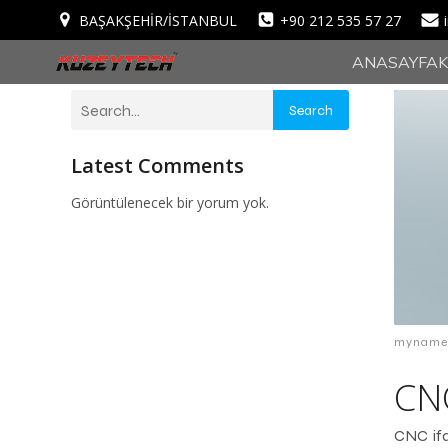
BAŞAKŞEHİR/İSTANBUL
+90 212 535 57 27
ANASAYFA
Search
Latest Comments
Görüntülenecek bir yorum yok.
myname
CN
CNC ifa