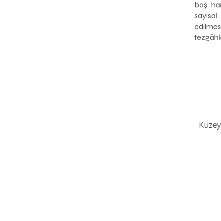
baş har
sayısa
edilme
tezgâhla
Kuzey