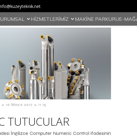
info@kuzeyteknik.net
KURUMSAL
HİZMETLERİMİZ
MAKİNE PARKURU
E-MAĞ
–
–
10 Mayıs 2017
11:15
C TUTUCULAR
desi İngilizce Computer Numeric Control ifadesinin